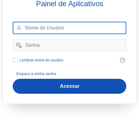
Painel de Aplicativos
Nome
do
Usuário
Senha
Lembrar
Lembrar nome do usuário
nome
do
Esqueci a minha senha
usuário
Acessar